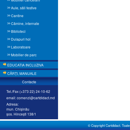
Aule, săli festive
Cantine
Cămine, internate
Biblioteci
Dulapuri hol
Laboratoare
Mobilier de parc
EDUCATIA INCLUZIVA
CĂRŢI, MANUALE
Contacte
Tel./Fax (+373 22) 24-10-62
email: comenzi@cartdidact.md
Adresa:
mun. Chişinău
şos. Hînceşti 138/1
© Copyright Cartdidact. Toate d