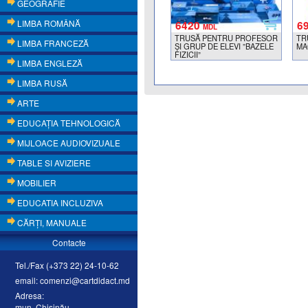
GEOGRAFIE
LIMBA ROMÂNĂ
6420
6
MDL
TRUSĂ PENTRU PROFESOR
TR
LIMBA FRANCEZĂ
ȘI GRUP DE ELEVI ”BAZELE
MA
FIZICII”
LIMBA ENGLEZĂ
LIMBA RUSĂ
ARTE
EDUCAŢIA TEHNOLOGICĂ
MIJLOACE AUDIOVIZUALE
TABLE SI AVIZIERE
MOBILIER
EDUCATIA INCLUZIVA
CĂRŢI, MANUALE
Contacte
Tel./Fax (+373 22) 24-10-62
email: comenzi@cartdidact.md
Adresa:
mun. Chişinău