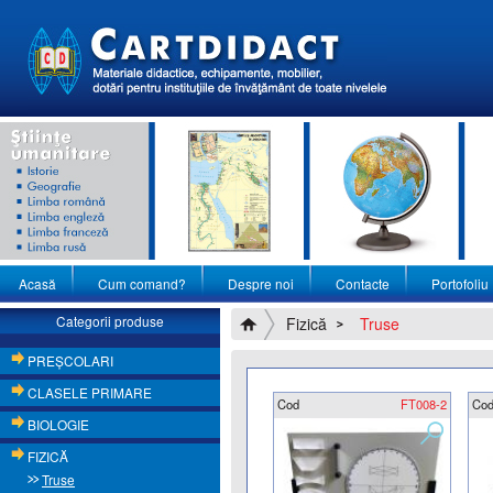
Acasă
Cum comand?
Despre noi
Contacte
Portofoliu
Categorii produse
Fizică
Truse
PREŞCOLARI
CLASELE PRIMARE
Cod
FT008-2
Co
BIOLOGIE
FIZICĂ
Truse