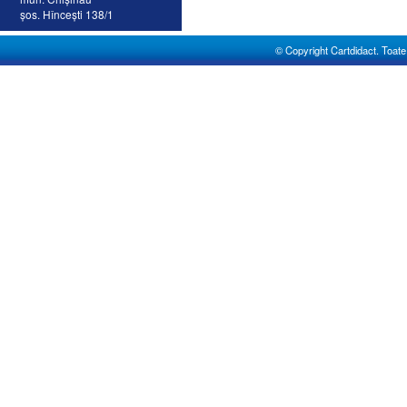
şos. Hînceşti 138/1
© Copyright Cartdidact. Toate d