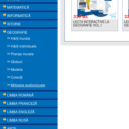
MATEMATICĂ
INFORMATICĂ
330
3
MDL
LECŢII INTERACTIVE LA
LE
ISTORIE
GEOGRAFIE VOL.1
GE
GEOGRAFIE
Hărţi murale
Hărţi individuale
Planşe murale
Globuri
Modele
Colecții
Mijloace audiovizuale
LIMBA ROMÂNĂ
LIMBA FRANCEZĂ
LIMBA ENGLEZĂ
LIMBA RUSĂ
ARTE