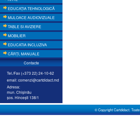
EDUCAŢIA TEHNOLOGICĂ
MIJLOACE AUDIOVIZUALE
TABLE SI AVIZIERE
MOBILIER
EDUCATIA INCLUZIVA
CĂRŢI, MANUALE
Contacte
Tel./Fax (+373 22) 24-10-62
email: comenzi@cartdidact.md
Adresa:
mun. Chişinău
şos. Hînceşti 138/1
© Copyright Cartdidact. Toate d