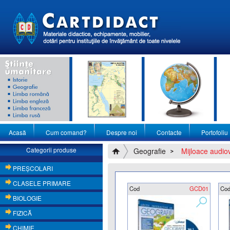
Acasă
Cum comand?
Despre noi
Contacte
Portofoliu
Categorii produse
Geografie
Mijloace audio
PREŞCOLARI
CLASELE PRIMARE
Cod
GCD01
Co
BIOLOGIE
FIZICĂ
CHIMIE