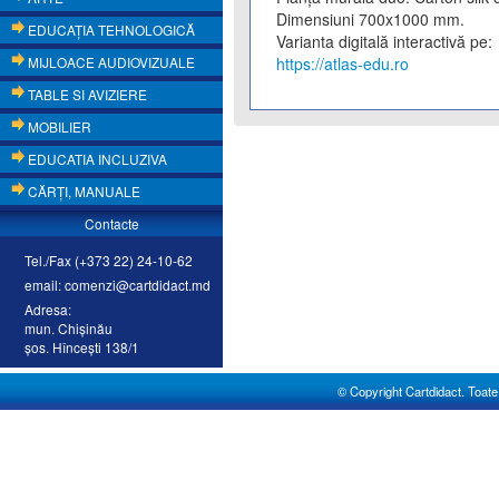
Dimensiuni 700x1000 mm.
EDUCAŢIA TEHNOLOGICĂ
Varianta digitală interactivă pe:
MIJLOACE AUDIOVIZUALE
https://atlas-edu.ro
TABLE SI AVIZIERE
MOBILIER
EDUCATIA INCLUZIVA
CĂRŢI, MANUALE
Contacte
Tel./Fax (+373 22) 24-10-62
email: comenzi@cartdidact.md
Adresa:
mun. Chişinău
şos. Hînceşti 138/1
© Copyright Cartdidact. Toate d