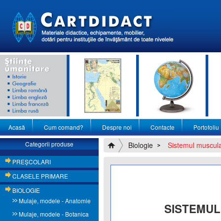
Acasă
Cum comand?
Despre noi
Contacte
Portofoliu
Categorii produse
Biologie
Sistemul muscula
PREŞCOLARI
CLASELE PRIMARE
BIOLOGIE
Mulaje, modele - Anatomie
SISTEMUL
Mulaje, modele - Botanica