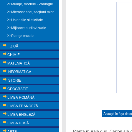
Mulaje, modele - Zoologie
Microscoape, secţiuni micr.
Ustensile și stIclărie
Mijloace audiovizuale
Planşe murale
FIZICĂ
CHIMIE
MATEMATICĂ
INFORMATICĂ
ISTORIE
GEOGRAFIE
LIMBA ROMÂNĂ
LIMBA FRANCEZĂ
Adaugă în fişa de 
LIMBA ENGLEZĂ
LIMBA RUSĂ
Planță murală duo. Carton silk d
ARTE