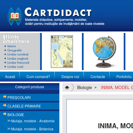
Acasă
Cum comand?
Despre noi
Contacte
Portofoliu
Categorii produse
Biologie
INIMA, MODEL G
PREŞCOLARI
CLASELE PRIMARE
BIOLOGIE
Mulaje, modele - Anatomie
INIMA, MO
Mulaje, modele - Botanica