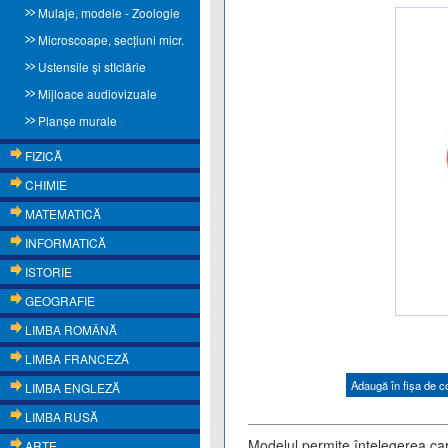
Mulaje, modele - Zoologie
Microscoape, secţiuni micr.
Ustensile și stIclărie
Mijloace audiovizuale
Planşe murale
FIZICĂ
CHIMIE
MATEMATICĂ
INFORMATICĂ
ISTORIE
GEOGRAFIE
LIMBA ROMÂNĂ
LIMBA FRANCEZĂ
Adaugă în fişa de 
LIMBA ENGLEZĂ
LIMBA RUSĂ
Modelul permite înţelegerea caract
ARTE