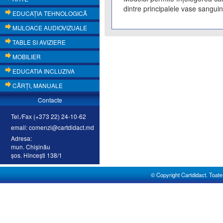
dintre principalele vase sanguine
EDUCAŢIA TEHNOLOGICĂ
MIJLOACE AUDIOVIZUALE
TABLE SI AVIZIERE
MOBILIER
EDUCATIA INCLUZIVA
CĂRŢI, MANUALE
Contacte
Tel./Fax (+373 22) 24-10-62
email: comenzi@cartdidact.md
Adresa:
mun. Chişinău
şos. Hînceşti 138/1
© Copyright Cartdidact. Toate d